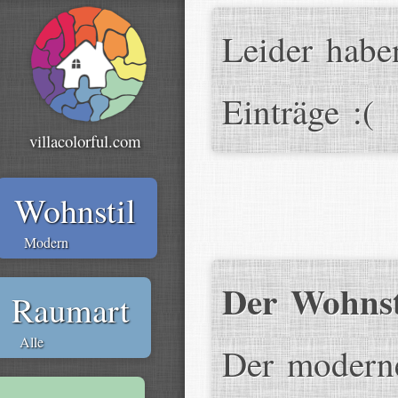
Leider habe
Einträge :(
villacolorful.com
Wohnstil
Modern
Der Wohns
Raumart
Alle
Der moderne