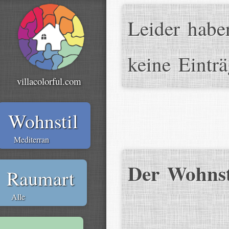
Leider habe
keine Einträ
villacolorful.com
Wohnstil
Mediterran
Der Wohnst
Raumart
Alle