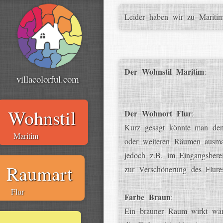
Leider haben wir zu Maritim
Der Wohnstil Maritim
:
villacolorful.com
Wohnstil
Der Wohnort Flur
:
Kurz gesagt könnte man den
Maritim
oder weiteren Räumen ausmac
jedoch z.B. im Eingangsbere
Raumart
zur Verschönerung des Flure
Flur
Farbe Braun
:
Ein brauner Raum wirkt wär