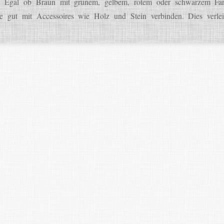
zen. Egal ob Braun mit grünem, gelbem, rotem oder schwarzem Far
e gut mit Accessoires wie Holz und Stein verbinden. Dies verl