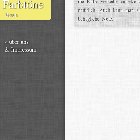
Farbtöne
die Farbe vielseitig einset
natürlich. Auch kann man si
Braun
behagliche Note.
» über uns
& Impressum