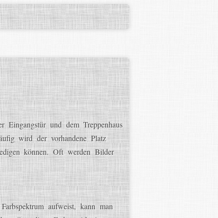
er Eingangstür und dem Treppenhaus
äufig wird der vorhandene Platz
ledigen können. Oft werden Bilder
 Farbspektrum aufweist, kann man