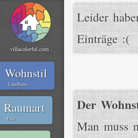
Leider habe
Einträge :(
villacolorful.com
Wohnstil
Landhaus
Der Wohnst
Raumart
Flur
Man muss n