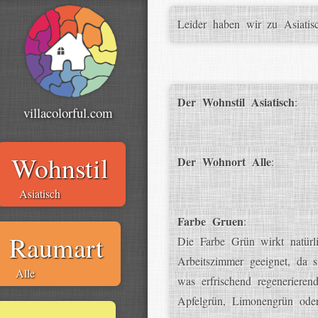
Leider haben wir zu Asiatis
Der Wohnstil Asiatisch
:
villacolorful.com
Wohnstil
Der Wohnort Alle
:
Asiatisch
Farbe Gruen
:
Raumart
Die Farbe Grün wirkt natürl
Arbeitszimmer geeignet, da 
Alle
was erfrischend regeneriere
Apfelgrün, Limonengrün oder