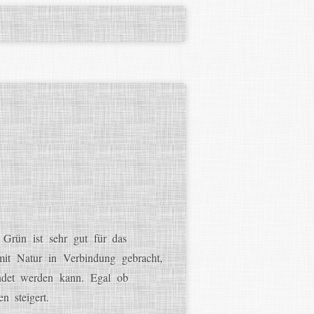
 Grün ist sehr gut für das
mit Natur in Verbindung gebracht,
endet werden kann. Egal ob
 steigert.