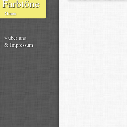
Farbtöne
Gruen
» über uns
& Impressum